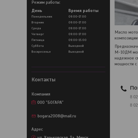
Режим работы:
День
Время работы
Понедельник
09:00-17:00
Вторник
09:00-17:00
Среда
09:00-17:00
Масло мот
Четверг
09:00-17:00
композиции
Пятница
09:00-15:00
Суббота
Выходной
Предназнач
Воскресенье
Выходной
М-10ДМ мож
надежное с
мощности с 
Контакты
По
8 02
OOO "БОГАРА"
8 02
bogara2008@mail.ru
ул. Харьковская, 3а, Минск,