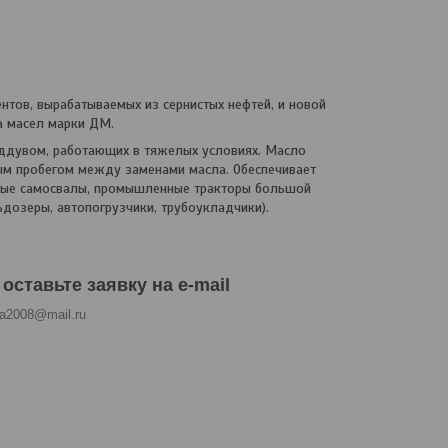
нтов, вырабатываемых из сернистых нефтей, и новой
а масел марки ДМ.
ддувом, работающих в тяжелых условиях. Масло
ым пробегом между заменами масла. Обеспечивает
зные самосвалы, промышленные тракторы большой
дозеры, автопогрузчики, трубоукладчики).
оставьте заявку на e-mail
a2008@mail.ru