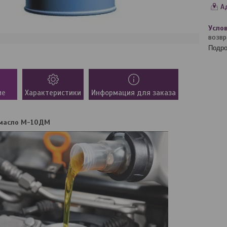
А
возвр
Подро
ие
Характеристики
Информация для заказа
масло М-10ДМ