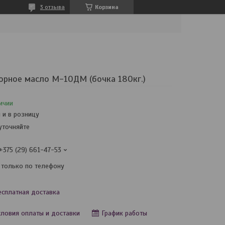
3 отзыва
Корзина
рное масло М-10ДМ (бочка 180кг.)
ичии
 и в розницу
уточняйте
+375 (29) 661-47-53
 только по телефону
есплатная доставка
словия оплаты и доставки
График работы