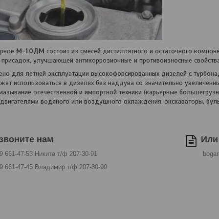
орное
М-10ДМ
состоит из смесей дистиллятного и остаточного компоне
 присадок, улучшающей антикоррозионные и противоизносные свойств
ено для летней эксплуатации высокофорсированных дизелей с турбона
ет использоваться в дизелях без наддува со значительно увеличенн
мазывание отечественной и импортной техники (карьерные большегру
двигателями водяного или воздушного охлаждения, экскаваторы, буль
звоните нам
Или 
9 661-47-53 Никита т/ф 207-30-91
bogar
9 661-47-45 Владимир т/ф 207-30-90